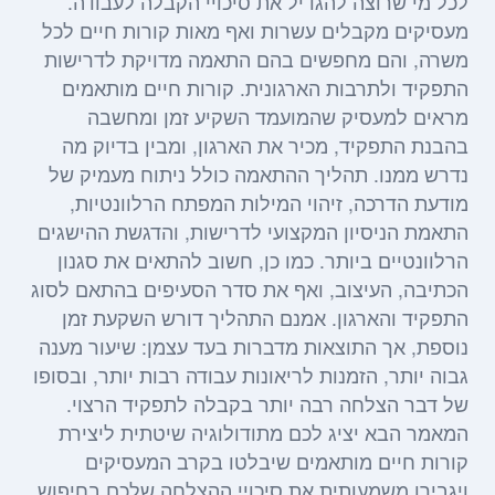
לכל מי שרוצה להגדיל את סיכויי הקבלה לעבודה.
מעסיקים מקבלים עשרות ואף מאות קורות חיים לכל
משרה, והם מחפשים בהם התאמה מדויקת לדרישות
התפקיד ולתרבות הארגונית. קורות חיים מותאמים
מראים למעסיק שהמועמד השקיע זמן ומחשבה
בהבנת התפקיד, מכיר את הארגון, ומבין בדיוק מה
נדרש ממנו. תהליך ההתאמה כולל ניתוח מעמיק של
מודעת הדרכה, זיהוי המילות המפתח הרלוונטיות,
התאמת הניסיון המקצועי לדרישות, והדגשת ההישגים
הרלוונטיים ביותר. כמו כן, חשוב להתאים את סגנון
הכתיבה, העיצוב, ואף את סדר הסעיפים בהתאם לסוג
התפקיד והארגון. אמנם התהליך דורש השקעת זמן
נוספת, אך התוצאות מדברות בעד עצמן: שיעור מענה
גבוה יותר, הזמנות לריאונות עבודה רבות יותר, ובסופו
של דבר הצלחה רבה יותר בקבלה לתפקיד הרצוי.
המאמר הבא יציג לכם מתודולוגיה שיטתית ליצירת
קורות חיים מותאמים שיבלטו בקרב המעסיקים
ויגבירו משמעותית את סיכויי ההצלחה שלכם בחיפוש