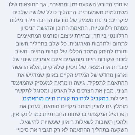
שיטתי הדורש השקעת זמן ומחשבה, אך התוצאות שלו
משתלמות משמעותית. התהליך כולל שלושה שלבים
עיקריים: ניתוח מעמיק של מודעת הדרכה וזיהוי מילות
מפתח רלוונטיות, התאמת התוכן והדגשת הניסיון
הרלוונטי ביותר, ובחירת עיצוב ופורמט המתאימים
לתחום ולתרבות הארגונית. כל שלב בתהליך חשוב
ותורם לחיזוק המסר הכללי של קורות החיים. חשוב
לזכור שקורות חיים מותאמים אינם אומרים שינוי של
עובדות או המצאה של ניסיון שלא קיים, אלא הדגשה
וארגון מחדש של המידע הקיים באופן שמדגיש את
ההתאמה לתפקיד. גישה זו מראה למעסיק שהמועמד
רציני, מבין את הצרכים של הארגון, ומסוגל לתקשר
ביעילות.
במקביל לכתיבת קורות חיים מותאמים
,
מומלץ גם להכין מכתב מקדים מותאם, לעדכן את
הפרופיל המקצועי ברשתות החברתיות כמו לינקדאין,
ולהכין תשובות לשאלות ריאיון שעשויות להישאל.
השקעה בתהליך ההתאמה לא רק תגביר את סיכויי