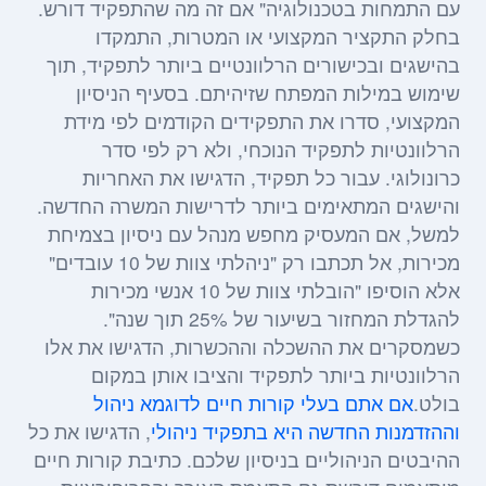
עם התמחות בטכנולוגיה" אם זה מה שהתפקיד דורש.
בחלק התקציר המקצועי או המטרות, התמקדו
בהישגים ובכישורים הרלוונטיים ביותר לתפקיד, תוך
שימוש במילות המפתח שזיהיתם. בסעיף הניסיון
המקצועי, סדרו את התפקידים הקודמים לפי מידת
הרלוונטיות לתפקיד הנוכחי, ולא רק לפי סדר
כרונולוגי. עבור כל תפקיד, הדגישו את האחריות
והישגים המתאימים ביותר לדרישות המשרה החדשה.
למשל, אם המעסיק מחפש מנהל עם ניסיון בצמיחת
מכירות, אל תכתבו רק "ניהלתי צוות של 10 עובדים"
אלא הוסיפו "הובלתי צוות של 10 אנשי מכירות
להגדלת המחזור בשיעור של 25% תוך שנה".
כשמסקרים את ההשכלה וההכשרות, הדגישו את אלו
הרלוונטיות ביותר לתפקיד והציבו אותן במקום
בולט.
אם אתם בעלי קורות חיים לדוגמא ניהול
וההזדמנות החדשה היא בתפקיד ניהולי
, הדגישו את כל
ההיבטים הניהוליים בניסיון שלכם. כתיבת קורות חיים